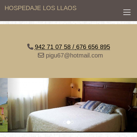
HOSPEDAJE LOS LLAOS
942 71 07 58 /
676 656 895
pigu67@hotmail.com
prev
nex