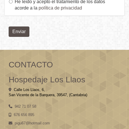
He leído y acepto el tratamiento de los datos
acorde a la
política de privacidad
Enviar
CONTACTO
Hospedaje Los Llaos
Calle Los Llaos, 6,
San Vicente de la Barquera
,
39547
,
(Cantabria)
942 71 07 58
676 656 895
pigu67
hotmail.com