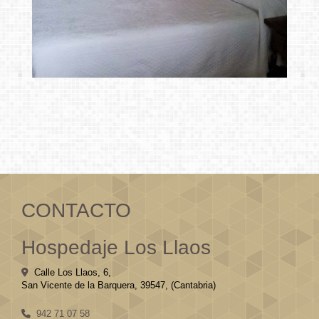
casas rurales
Ampliar
Cantabria
CONTACTO
Hospedaje Los Llaos
Calle Los Llaos, 6,
San Vicente de la Barquera
,
39547
,
(Cantabria)
942 71 07 58