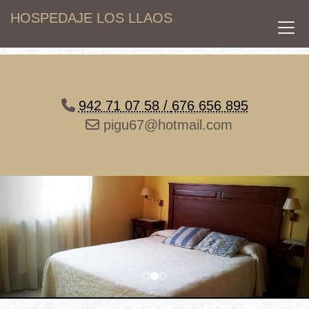
HOSPEDAJE LOS LLAOS
942 71 07 58 /
676 656 895
pigu67@hotmail.com
prev
nex