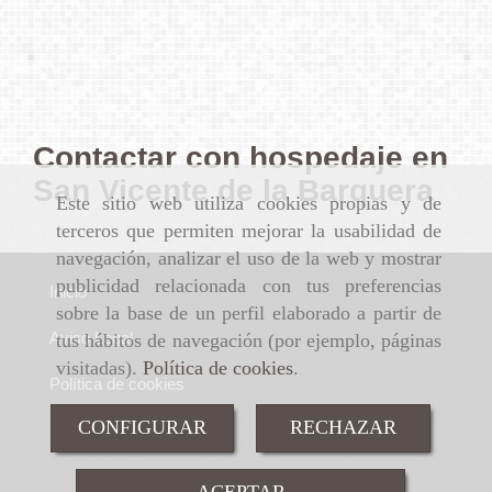
Contactar con hospedaje en
San Vicente de la Barquera
Este sitio web utiliza cookies propias y de
terceros que permiten mejorar la usabilidad de
navegación, analizar el uso de la web y mostrar
publicidad relacionada con tus preferencias
Inicio
sobre la base de un perfil elaborado a partir de
Aviso Legal
tus hábitos de navegación (por ejemplo, páginas
visitadas).
Política de cookies
.
Política de cookies
CONFIGURAR
RECHAZAR
Política de Privacidad
ACEPTAR