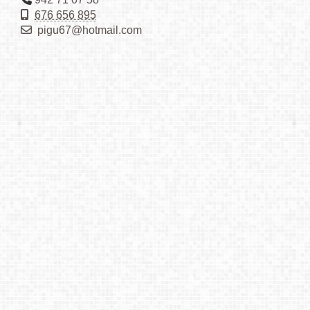
676 656 895
pigu67
hotmail.com