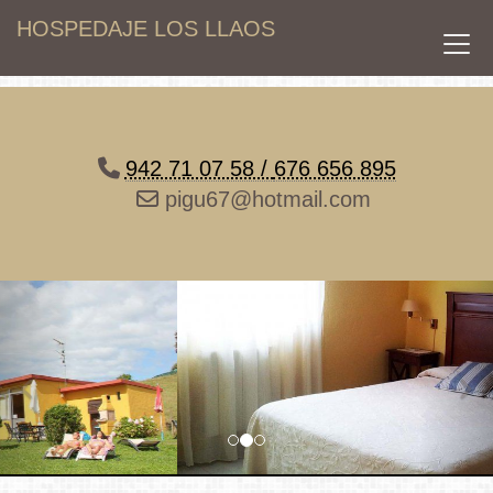
HOSPEDAJE LOS LLAOS
942 71 07 58 /
676 656 895
pigu67@hotmail.com
prev
nex